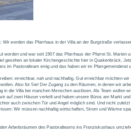
: Wir werden das Pfarrhaus in der Villa an der Burgstraße verlasse
ut worden und war seit 1907 das Pfarrhaus der Pfarrei St. Marien u
iel gesehen an lokaler Kirchengeschichte hier in Quakenbrück. Jetz
 uns im Pastoralteam einig und das haben wir im Pfarrgemeinderat
eiben: erreichbar, nah und nachhaltig. Gut erreichbar möchten wir s
ollen. Also für Sie! Der Zugang zu den Räumen, in denen wir arbei
g in die Villa bei manchen Menschen auslösen. Als Team wollen w
 auf zwei Häuser verteilt und haben unsere Büros am Markt und in
chter auch zwischen Tür und Angel möglich sind. Und nicht zuletzt
r wissen: Wir müssen nachhaltig wirtschaften, Strom und Wärme sp
 den Arbeitsräumen des Pastoralteams ins Franziskushaus umziehen