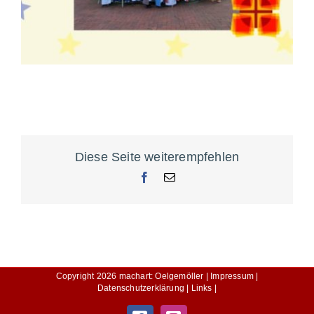
Diese Seite weiterempfehlen
Facebook
E-
Mail
Copyright
2026
machart: Oelgemöller |
Impressum |
Datenschutzerklärung |
Links |