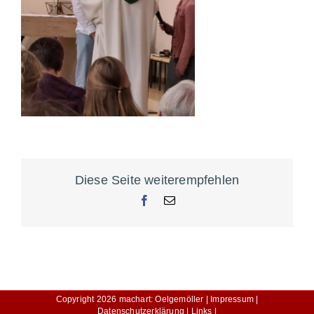
Diese Seite weiterempfehlen
Facebook
E-
Mail
Copyright
2026
machart: Oelgemöller |
Impressum |
Datenschutzerklärung |
Links |